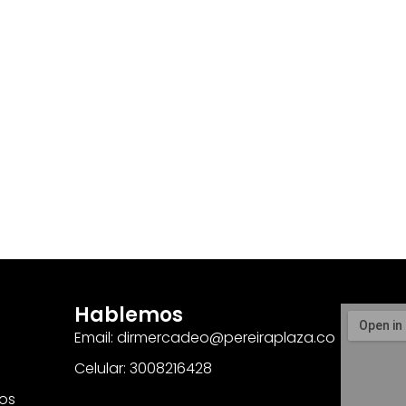
Hablemos
Email: dirmercadeo@pereiraplaza.co
Celular: 3008216428
os