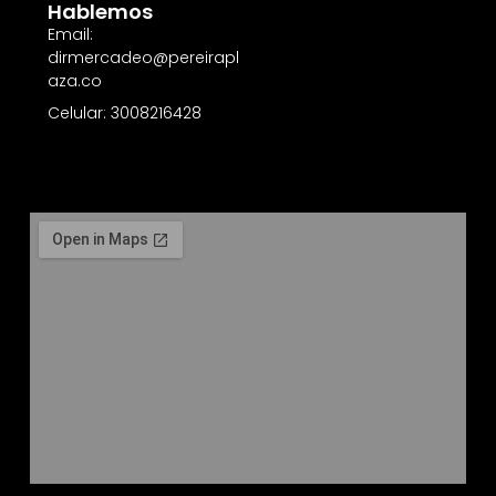
Hablemos
Email:
dirmercadeo@pereirapl
aza.co
Celular: 3008216428