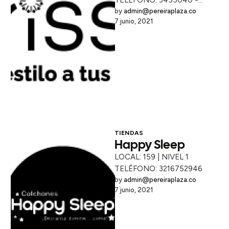
TELÉFONO: 3455040 -
3176221973
by 
admin@pereiraplaza.co
7 junio, 2021
TIENDAS
Happy Sleep
LOCAL: 159 | NIVEL 1
TELÉFONO: 3216752946
by 
admin@pereiraplaza.co
7 junio, 2021