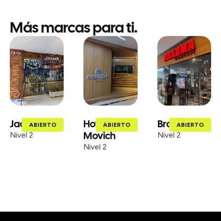
Más marcas para ti.
Jackman
Hotel
Brahma
ABIERTO
ABIERTO
ABIERTO
Movich
Nivel 2
Nivel 2
Nivel 2